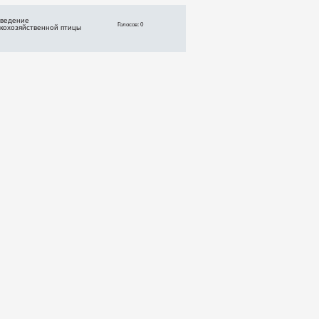
ведение
Голосов: 0
скохозяйственной птицы