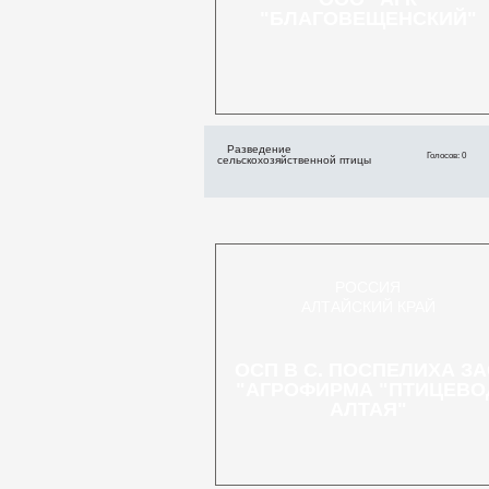
"БЛАГОВЕЩЕНСКИЙ"
Разведение
Голосов: 0
сельскохозяйственной птицы
РОССИЯ
АЛТАЙСКИЙ КРАЙ
ОСП В С. ПОСПЕЛИХА З
"АГРОФИРМА "ПТИЦЕВО
АЛТАЯ"