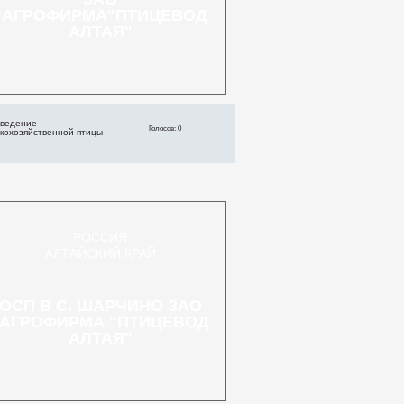
"АГРОФИРМА"ПТИЦЕВОД
АЛТАЯ"
ведение
Голосов: 0
скохозяйственной птицы
РОССИЯ
АЛТАЙСКИЙ КРАЙ
ОСП В С. ШАРЧИНО ЗАО
"АГРОФИРМА "ПТИЦЕВОД
АЛТАЯ"