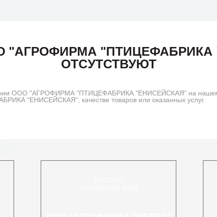
О "АГРОФИРМА "ПТИЦЕФАБРИКА 
ОТСУТСТВУЮТ
ании ООО "АГРОФИРМА "ПТИЦЕФАБРИКА "ЕНИСЕЙСКАЯ" на нашем с
РИКА "ЕНИСЕЙСКАЯ", качестве товаров или оказанных услуг.
ies
РОССИЯ
АЛТАЙСКИЙ КРАЙ
ООО "АГРОФИРМА "ВЕЛЕС"