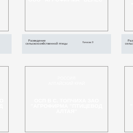
Разведение
Раз
Голосов: 0
сельскохозяйственной птицы
сель
РОССИЯ
АЛТАЙСКИЙ КРАЙ
АО
ОСП В С. ТОПЧИХА ЗАО
Д
"АГРОФИРМА "ПТИЦЕВОД
АЛТАЯ"