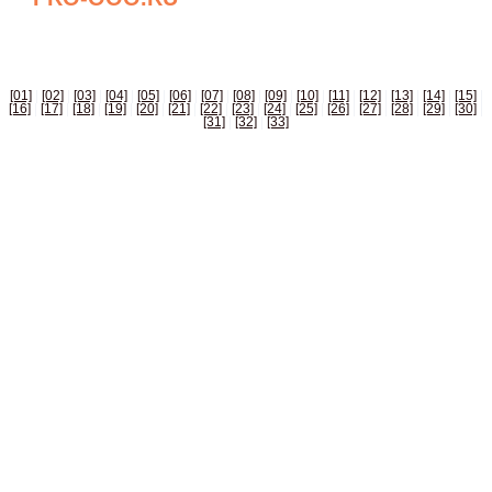
БИЗНЕС СПРАВОЧНИК РОССИИ
[01]
|
[02]
|
[03]
|
[04]
|
[05]
|
[06]
|
[07]
|
[08]
|
[09]
|
[10]
|
[11]
|
[12]
|
[13]
|
[14]
|
[15]
|
[16]
|
[17]
|
[18]
|
[19]
|
[20]
|
[21]
|
[22]
|
[23]
|
[24]
|
[25]
|
[26]
|
[27]
|
[28]
|
[29]
|
[30]
|
[31]
|
[32]
|
[33]