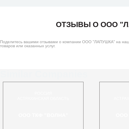
ОТЗЫВЫ О ООО "
Поделитесь вашими отзывами о компании ООО "ЛАПУШКА" на наше
товаров или оказанных услуг.
Similar Companies
РОССИЯ
АСТРАХАНСКАЯ ОБЛАСТЬ
АСТРА
ООО ТКФ "ВОЛНА"
ООО