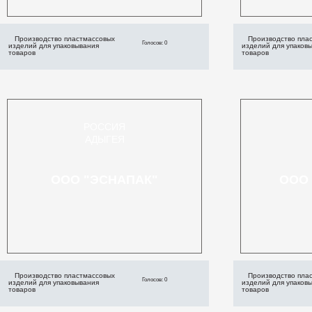
Производство пластмассовых
Производство пла
Голосов: 0
изделий для упаковывания
изделий для упаков
товаров
товаров
РОССИЯ
АДЫГЕЯ
ООО "ЭСНАПАК"
ООО 
Производство пластмассовых
Производство пла
Голосов: 0
изделий для упаковывания
изделий для упаков
товаров
товаров