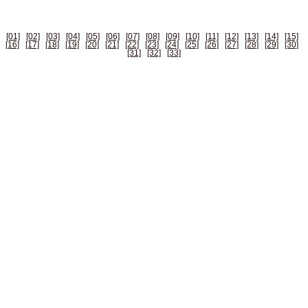
[01]
|
[02]
|
[03]
|
[04]
|
[05]
|
[06]
|
[07]
|
[08]
|
[09]
|
[10]
|
[11]
|
[12]
|
[13]
|
[14]
|
[15]
|
[16]
|
[17]
|
[18]
|
[19]
|
[20]
|
[21]
|
[22]
|
[23]
|
[24]
|
[25]
|
[26]
|
[27]
|
[28]
|
[29]
|
[30]
|
[31]
|
[32]
|
[33]