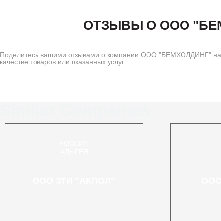
ОТЗЫВЫ О ООО "БЕ
Поделитесь вашими отзывами о компании ООО "БЕМХОЛДИНГ" на 
качестве товаров или оказанных услуг.
Similar Companies
РОССИЯ
АДЫГЕЯ
ООО ЗТИ "АКПОЛ"
ООО