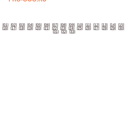
БИЗНЕС СПРАВОЧНИК РОССИИ
[01]
|
[02]
|
[03]
|
[04]
|
[05]
|
[06]
|
[07]
|
[08]
|
[09]
|
[10]
|
[11]
|
[12]
|
[13]
|
[14]
|
[15]
|
[16]
|
[17]
|
[18]
|
[19]
|
[20]
|
[21]
|
[22]
|
[23]
|
[24]
|
[25]
|
[26]
|
[27]
|
[28]
|
[29]
|
[30]
|
[31]
|
[32]
|
[33]