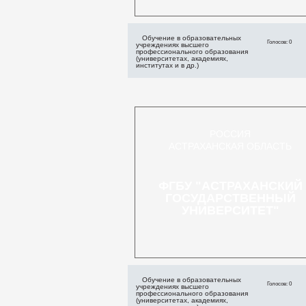
Обучение в образовательных
Голосов: 0
учреждениях высшего
профессионального образования
(университетах, академиях,
институтах и в др.)
РОССИЯ
АСТРАХАНСКАЯ ОБЛАСТЬ
ФГБУ "АСТРАХАНСКИЙ
ГОСУДАРСТВЕННЫЙ
УНИВЕРСИТЕТ"
Обучение в образовательных
Голосов: 0
учреждениях высшего
профессионального образования
(университетах, академиях,