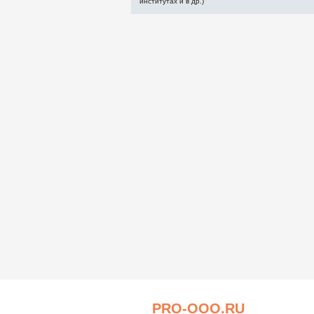
институтах и в др.)
PRO-OOO.RU