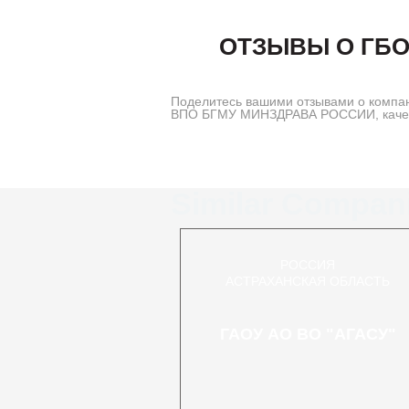
ОТЗЫВЫ О ГБО
Поделитесь вашими отзывами о компа
ВПО БГМУ МИНЗДРАВА РОССИИ, качеств
Similar Compan
РОССИЯ
АСТРАХАНСКАЯ ОБЛАСТЬ
ГАОУ АО ВО "АГАСУ"