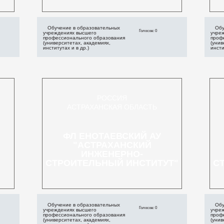
Обучение в образовательных
Обу
Голосов: 0
учреждениях высшего
учре
профессионального образования
проф
(университетах, академиях,
(унив
институтах и в др.)
инсти
РОССИЯ
АСТРАХАНСКАЯ ОБЛАСТЬ
ФЛ ЕНОТАЕВСКИЙ АУ
"АСТРАХАНСКИЙ
ИНЖЕНЕРНО-
СТРОИТЕЛЬНЫЙ ИНСТИТУТ"
С
Обучение в образовательных
Обу
Голосов: 0
учреждениях высшего
учре
профессионального образования
проф
(университетах, академиях,
(унив