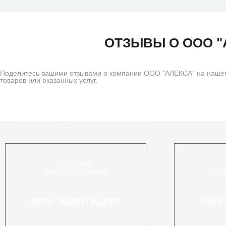
ОТЗЫВЫ О ООО "
Поделитесь вашими отзывами о компании ООО "АЛЕКСА" на нашем 
товаров или оказанных услуг.
Similar Companies
РОССИЯ
АЛТАЙСКИЙ КРАЙ
АЛ
ООО "АВЕНТАДОР"
ООО 