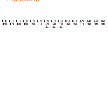
БИЗНЕС СПРАВОЧНИК РОССИИ
[01]
|
[02]
|
[03]
|
[04]
|
[05]
|
[06]
|
[07]
|
[08]
|
[09]
|
[10]
|
[11]
|
[12]
|
[13]
|
[14]
|
[15]
|
[16]
|
[17]
|
[18]
|
[19]
|
[20]
|
[21]
|
[22]
|
[23]
|
[24]
|
[25]
|
[26]
|
[27]
|
[28]
|
[29]
|
[30]
|
[31]
|
[32]
|
[33]