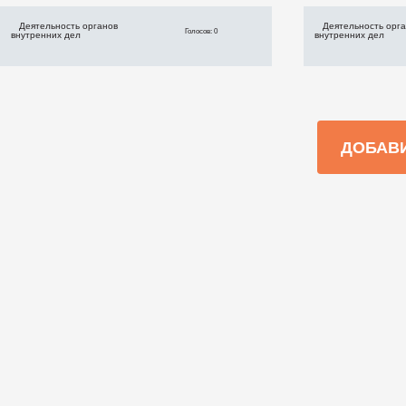
Деятельность органов
Деятельность орг
Голосов: 0
внутренних дел
внутренних дел
ДОБАВ