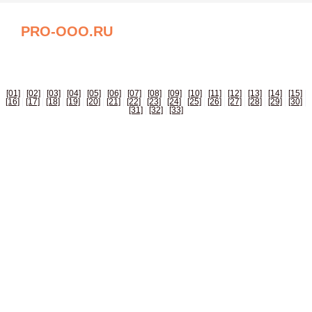
PRO-OOO.RU
БИЗНЕС СПРАВОЧНИК РОССИИ
[01]
|
[02]
|
[03]
|
[04]
|
[05]
|
[06]
|
[07]
|
[08]
|
[09]
|
[10]
|
[11]
|
[12]
|
[13]
|
[14]
|
[15]
|
[16]
|
[17]
|
[18]
|
[19]
|
[20]
|
[21]
|
[22]
|
[23]
|
[24]
|
[25]
|
[26]
|
[27]
|
[28]
|
[29]
|
[30]
|
[31]
|
[32]
|
[33]