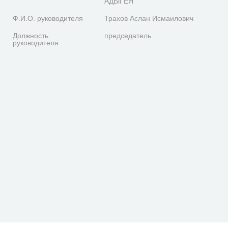
АДЫГЕЯ
Ф.И.О. руководителя
Трахов Аслан Исмаилович
Должность
председатель
руководителя