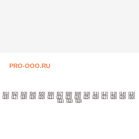
PRO-OOO.RU
БИЗНЕС СПРАВОЧНИК РОССИИ
[01]
|
[02]
|
[03]
|
[04]
|
[05]
|
[06]
|
[07]
|
[08]
|
[09]
|
[10]
|
[11]
|
[12]
|
[13]
|
[14]
|
[15]
|
[16]
|
[17]
|
[18]
|
[19]
|
[20]
|
[21]
|
[22]
|
[23]
|
[24]
|
[25]
|
[26]
|
[27]
|
[28]
|
[29]
|
[30]
|
[31]
|
[32]
|
[33]