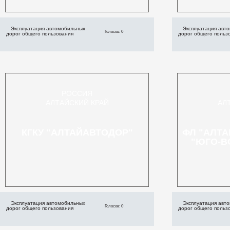
Эксплуатация автомобильных
Эксплуатация авт
Голосов: 0
дорог общего пользования
дорог общего польз
РОССИЯ
АЛТАЙСКИЙ КРАЙ
АЛ
КГКУ "АЛТАЙАВТОДОР"
ФЛ "АЛТА
"ЮГО-В
Эксплуатация автомобильных
Эксплуатация авт
Голосов: 0
дорог общего пользования
дорог общего польз