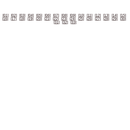
[01]
|
[02]
|
[03]
|
[04]
|
[05]
|
[06]
|
[07]
|
[08]
|
[09]
|
[10]
|
[11]
|
[12]
|
[13]
|
[14]
|
[15]
|
[16]
|
[17]
|
[18]
|
[19]
|
[20]
|
[21]
|
[22]
|
[23]
|
[24]
|
[25]
|
[26]
|
[27]
|
[28]
|
[29]
|
[30]
|
[31]
|
[32]
|
[33]