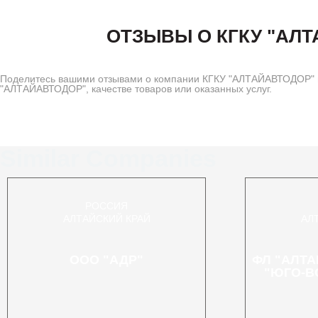
ОТЗЫВЫ О КГКУ "АЛ
Поделитесь вашими отзывами о компании КГКУ "АЛТАЙАВТОДОР" на
"АЛТАЙАВТОДОР", качестве товаров или оказанных услуг.
Similar Companies
РОССИЯ
АЛТАЙСКИЙ КРАЙ
АЛ
ООО "АДР"
ФЛ "АЛТА
"ЮГО-В