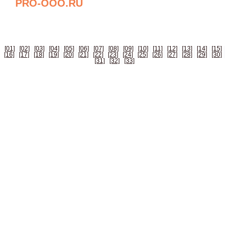
PRO-OOO.RU
БИЗНЕС СПРАВОЧНИК РОССИИ
[01]
|
[02]
|
[03]
|
[04]
|
[05]
|
[06]
|
[07]
|
[08]
|
[09]
|
[10]
|
[11]
|
[12]
|
[13]
|
[14]
|
[15]
|
[16]
|
[17]
|
[18]
|
[19]
|
[20]
|
[21]
|
[22]
|
[23]
|
[24]
|
[25]
|
[26]
|
[27]
|
[28]
|
[29]
|
[30]
|
[31]
|
[32]
|
[33]