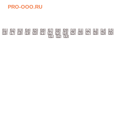
PRO-OOO.RU
БИЗНЕС СПРАВОЧНИК РОССИИ
[01]
|
[02]
|
[03]
|
[04]
|
[05]
|
[06]
|
[07]
|
[08]
|
[09]
|
[10]
|
[11]
|
[12]
|
[13]
|
[14]
|
[15]
|
[16]
|
[17]
|
[18]
|
[19]
|
[20]
|
[21]
|
[22]
|
[23]
|
[24]
|
[25]
|
[26]
|
[27]
|
[28]
|
[29]
|
[30]
|
[31]
|
[32]
|
[33]