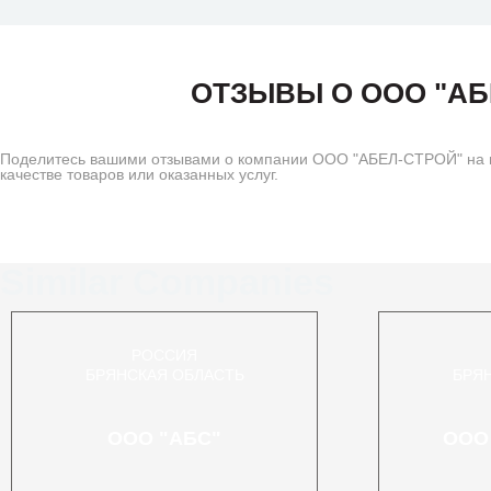
ОТЗЫВЫ О ООО "АБ
Поделитесь вашими отзывами о компании ООО "АБЕЛ-СТРОЙ" на н
качестве товаров или оказанных услуг.
Similar Companies
РОССИЯ
БРЯНСКАЯ ОБЛАСТЬ
БРЯ
ООО "АБС"
ООО