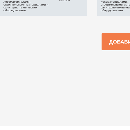
Голосов: 0
лесоматериалами,
лесоматериалами,
строительными материалами и
строительными мат
санитарно-техническим
санитарно-техничес
оборудованием
оборудованием
ДОБАВ