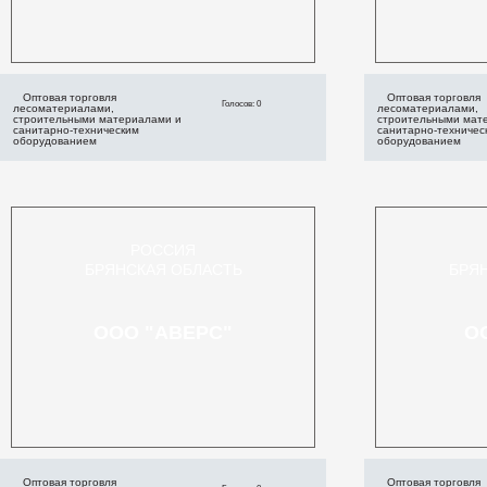
Оптовая торговля
Оптовая торговля
Голосов: 0
лесоматериалами,
лесоматериалами,
строительными материалами и
строительными мат
санитарно-техническим
санитарно-техничес
оборудованием
оборудованием
РОССИЯ
БРЯНСКАЯ ОБЛАСТЬ
БРЯ
ООО "АВЕРС"
О
Оптовая торговля
Оптовая торговля