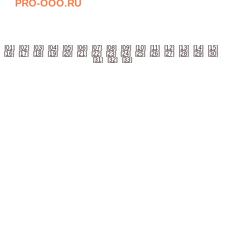
PRO-OOO.RU
БИЗНЕС СПРАВОЧНИК РОССИИ
[01]
|
[02]
|
[03]
|
[04]
|
[05]
|
[06]
|
[07]
|
[08]
|
[09]
|
[10]
|
[11]
|
[12]
|
[13]
|
[14]
|
[15]
|
[16]
|
[17]
|
[18]
|
[19]
|
[20]
|
[21]
|
[22]
|
[23]
|
[24]
|
[25]
|
[26]
|
[27]
|
[28]
|
[29]
|
[30]
|
[31]
|
[32]
|
[33]