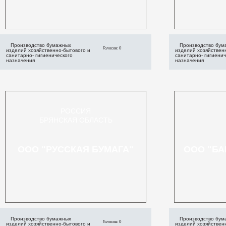
Производство бумажных
Производство бум
Голосов: 0
изделий хозяйственно-бытового и
изделий хозяйствен
санитарно- гигиенического
санитарно- гигиенич
назначения
назначения
РОССИЯ
БРЯНСКАЯ ОБЛАСТЬ
ООО "РУССКАЯ БУМАГА"
ООО "БА
Производство бумажных
Производство бум
Голосов: 0
изделий хозяйственно-бытового и
изделий хозяйствен