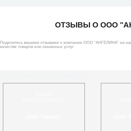
ОТЗЫВЫ О ООО "А
Поделитесь вашими отзывами о компании ООО "АНГЕЛИНА" на наш
качестве товаров или оказанных услуг.
Similar Companies
РОССИЯ
БРЯНСКАЯ ОБЛАСТЬ
БРЯ
ООО "АРАКС"
ООО 