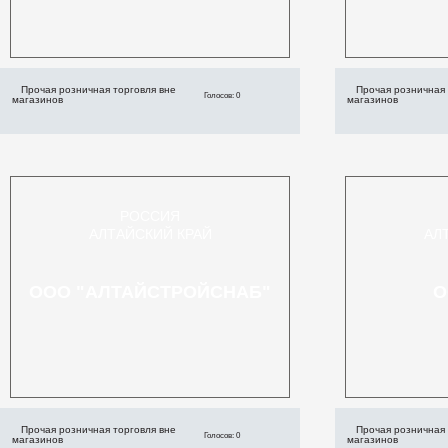
Прочая розничная торговля вне
Прочая розничная 
Голосов: 0
магазинов
магазинов
РОССИЯ
АЛТАЙСКИЙ КРАЙ
АЛ
ООО "АЛТАЙСТРОЙСНАБ"
О
Прочая розничная торговля вне
Прочая розничная 
Голосов: 0
магазинов
магазинов