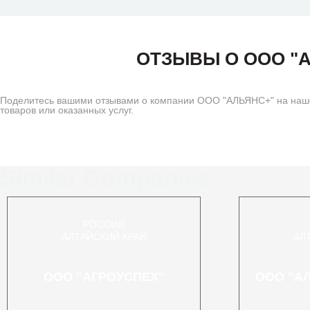
ОТЗЫВЫ О ООО "
Поделитесь вашими отзывами о компании ООО "АЛЬЯНС+" на нашем
товаров или оказанных услуг.
Similar Companies
РОССИЯ
АЛТАЙСКИЙ КРАЙ
АЛ
ООО "АГРОУСПЕХ"
ООО "А