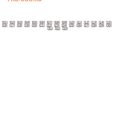
БИЗНЕС СПРАВОЧНИК РОССИИ
[01]
|
[02]
|
[03]
|
[04]
|
[05]
|
[06]
|
[07]
|
[08]
|
[09]
|
[10]
|
[11]
|
[12]
|
[13]
|
[14]
|
[15]
|
[16]
|
[17]
|
[18]
|
[19]
|
[20]
|
[21]
|
[22]
|
[23]
|
[24]
|
[25]
|
[26]
|
[27]
|
[28]
|
[29]
|
[30]
|
[31]
|
[32]
|
[33]