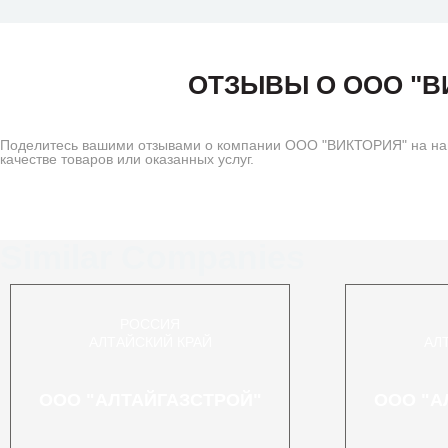
ОТЗЫВЫ О ООО "В
Поделитесь вашими отзывами о компании ООО "ВИКТОРИЯ" на наш
качестве товаров или оказанных услуг.
Similar Companies
РОССИЯ
АЛТАЙСКИЙ КРАЙ
АЛ
ООО "АЛТАЙГАЗСТРОЙ"
ООО "А