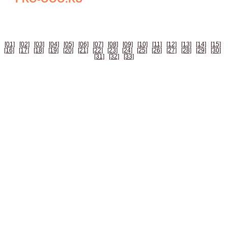
БИЗНЕС СПРАВОЧНИК РОССИИ
[01]
|
[02]
|
[03]
|
[04]
|
[05]
|
[06]
|
[07]
|
[08]
|
[09]
|
[10]
|
[11]
|
[12]
|
[13]
|
[14]
|
[15]
|
[16]
|
[17]
|
[18]
|
[19]
|
[20]
|
[21]
|
[22]
|
[23]
|
[24]
|
[25]
|
[26]
|
[27]
|
[28]
|
[29]
|
[30]
|
[31]
|
[32]
|
[33]