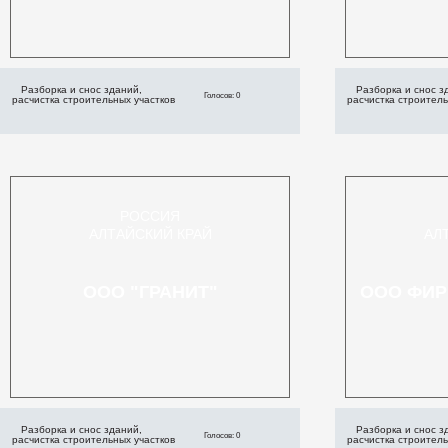
Разборка и снос зданий,
Разборка и снос з
Голосов: 0
расчистка строительных участков
расчистка строитель
РОССИЯ
АЛТАЙСКИЙ КРАЙ
АЛ
ООО "ГРАНИТ"
ООО ФИР
Разборка и снос зданий,
Разборка и снос з
Голосов: 0
расчистка строительных участков
расчистка строитель