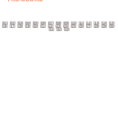
БИЗНЕС СПРАВОЧНИК РОССИИ
[01]
|
[02]
|
[03]
|
[04]
|
[05]
|
[06]
|
[07]
|
[08]
|
[09]
|
[10]
|
[11]
|
[12]
|
[13]
|
[14]
|
[15]
|
[16]
|
[17]
|
[18]
|
[19]
|
[20]
|
[21]
|
[22]
|
[23]
|
[24]
|
[25]
|
[26]
|
[27]
|
[28]
|
[29]
|
[30]
|
[31]
|
[32]
|
[33]