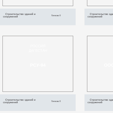
Строительство зданий и
Строительство зд
Голосов: 0
сооружений
сооружений
РОССИЯ
ДАГЕСТАН
РСУ-94
ООО
Строительство зданий и
Строительство зд
Голосов: 0
сооружений
сооружений