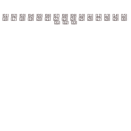
[01]
|
[02]
|
[03]
|
[04]
|
[05]
|
[06]
|
[07]
|
[08]
|
[09]
|
[10]
|
[11]
|
[12]
|
[13]
|
[14]
|
[15]
|
[16]
|
[17]
|
[18]
|
[19]
|
[20]
|
[21]
|
[22]
|
[23]
|
[24]
|
[25]
|
[26]
|
[27]
|
[28]
|
[29]
|
[30]
|
[31]
|
[32]
|
[33]