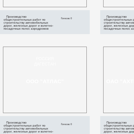
Производство
Производство
Голосов: 0
общестроительных работ по
общестроительных р
строительству автомобильных
строительству авто
дорог, железных дорог и взлетно-
дорог, железных дор
посадочных полос аэродромов
посадочных полос а
РОССИЯ
ДАГЕСТАН
ООО "АТЛАС"
ОАО "АХ
Производство
Производство
Голосов: 0
общестроительных работ по
общестроительных р
строительству автомобильных
строительству авто
дорог, железных дорог и взлетно-
дорог, железных дор