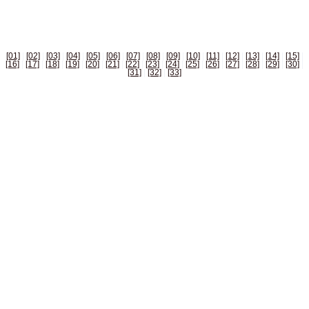
БИЗНЕС СПРАВОЧНИК РОССИИ
[01]
|
[02]
|
[03]
|
[04]
|
[05]
|
[06]
|
[07]
|
[08]
|
[09]
|
[10]
|
[11]
|
[12]
|
[13]
|
[14]
|
[15]
|
[16]
|
[17]
|
[18]
|
[19]
|
[20]
|
[21]
|
[22]
|
[23]
|
[24]
|
[25]
|
[26]
|
[27]
|
[28]
|
[29]
|
[30]
|
[31]
|
[32]
|
[33]