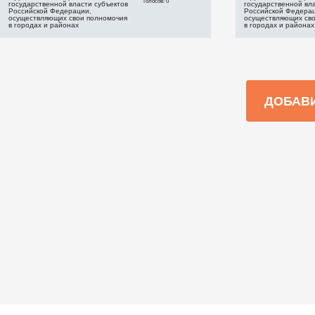
Голосов: 0
государственной власти субъектов
государственной вла
Российской Федерации,
Российской Федера
осуществляющих свои полномочия
осуществляющих св
в городах и районах
в городах и районах
ДОБАВ