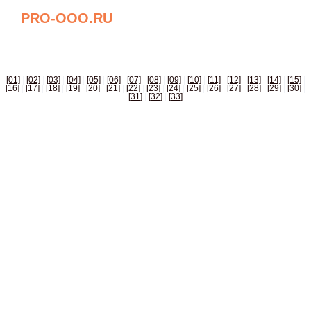
PRO-OOO.RU
БИЗНЕС СПРАВОЧНИК РОССИИ
[01]
|
[02]
|
[03]
|
[04]
|
[05]
|
[06]
|
[07]
|
[08]
|
[09]
|
[10]
|
[11]
|
[12]
|
[13]
|
[14]
|
[15]
|
[16]
|
[17]
|
[18]
|
[19]
|
[20]
|
[21]
|
[22]
|
[23]
|
[24]
|
[25]
|
[26]
|
[27]
|
[28]
|
[29]
|
[30]
|
[31]
|
[32]
|
[33]