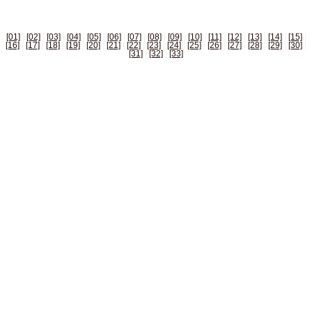
[01]
|
[02]
|
[03]
|
[04]
|
[05]
|
[06]
|
[07]
|
[08]
|
[09]
|
[10]
|
[11]
|
[12]
|
[13]
|
[14]
|
[15]
|
[16]
|
[17]
|
[18]
|
[19]
|
[20]
|
[21]
|
[22]
|
[23]
|
[24]
|
[25]
|
[26]
|
[27]
|
[28]
|
[29]
|
[30]
|
[31]
|
[32]
|
[33]