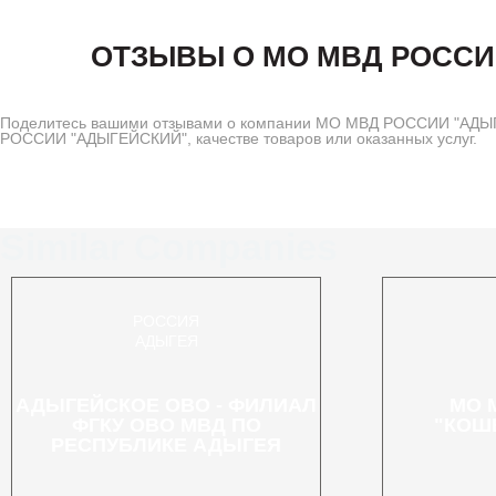
ОТЗЫВЫ О МО МВД РОССИ
Поделитесь вашими отзывами о компании МО МВД РОССИИ "АДЫГЕ
РОССИИ "АДЫГЕЙСКИЙ", качестве товаров или оказанных услуг.
Similar Companies
РОССИЯ
АДЫГЕЯ
АДЫГЕЙСКОЕ ОВО - ФИЛИАЛ
МО 
ФГКУ ОВО МВД ПО
"КОШ
РЕСПУБЛИКЕ АДЫГЕЯ