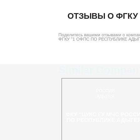
ОТЗЫВЫ О ФГКУ
Поделитесь вашими отзывами о компа
ФГКУ "1 ОФПС ПО РЕСПУБЛИКЕ АДЫГЕЯ"
Similar Compan
РОССИЯ
АДЫГЕЯ
ФКУ "ЦУКС ГУ МЧС РОСС
ПО РЕСПУБЛИКЕ АДЫГЕ