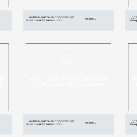
Деятельность по обеспечению
Дея
Голосов: 0
пожарной безопасности
пожа
РОССИЯ
АДЫГЕЯ
ИИ
ФКУ "ЦУКС ГУ МЧС РОССИИ
Ф
Я"
ПО РЕСПУБЛИКЕ АДЫГЕЯ"
П
Деятельность по обеспечению
Дея
Голосов: 0
пожарной безопасности
пожа