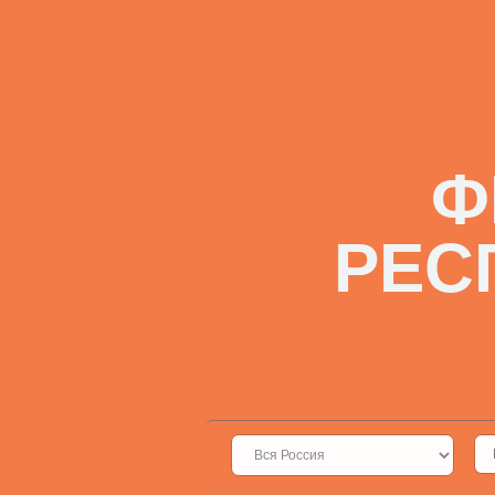
Ф
РЕС