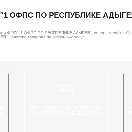
 "1 ОФПС ПО РЕСПУБЛИКЕ АДЫГЕ
нии ФГКУ "1 ОФПС ПО РЕСПУБЛИКЕ АДЫГЕЯ" на нашем сайте. Оста
, качестве товаров или оказанных услуг.
ies
РОССИЯ
АДЫГЕЯ
ИИ
ФКУ "ЦУКС ГУ МЧС РОССИИ
Ф
Я"
ПО РЕСПУБЛИКЕ АДЫГЕЯ"
П