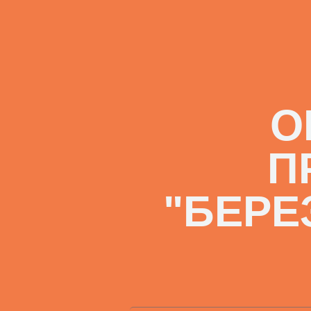
О
П
"БЕРЕ