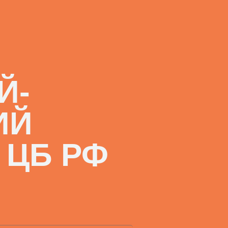
Й-
ИЙ
 ЦБ РФ