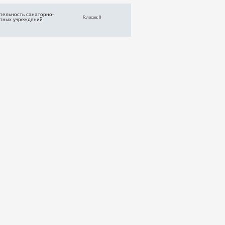
тельность санаторно-
Голосов: 0
ртных учреждений