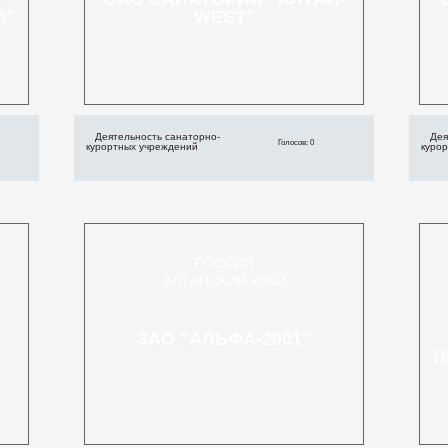
Й"
WEST"
Деятельность санаторно-
Дея
Голосов: 0
курортных учреждений
куро
РОССИЯ
АЛТАЙСКИЙ КРАЙ
ЗАО "АЛЬФА-2001"
П