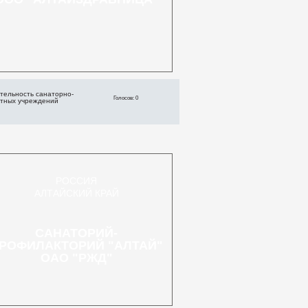
тельность санаторно-
Голосов: 0
ртных учреждений
РОССИЯ
АЛТАЙСКИЙ КРАЙ
САНАТОРИЙ-
РОФИЛАКТОРИЙ "АЛТАЙ"
ОАО "РЖД"