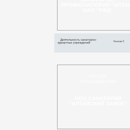
ПРОФИЛАКТОРИЙ "АЛТА
ОАО "РЖД"
Деятельность санаторно-
Голосов: 0
курортных учреждений
РОССИЯ
АЛТАЙСКИЙ КРАЙ
ООО САНАТОРИЙ
"АЛТАЙСКИЙ ЗАМОК"