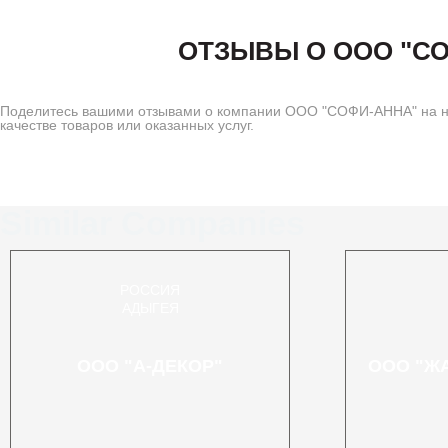
ОТЗЫВЫ О ООО "С
Поделитесь вашими отзывами о компании ООО "СОФИ-АННА" на на
качестве товаров или оказанных услуг.
Similar Companies
РОССИЯ
АДЫГЕЯ
ООО "А-ДЕКОР"
ООО "Ж