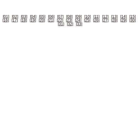
[01]
|
[02]
|
[03]
|
[04]
|
[05]
|
[06]
|
[07]
|
[08]
|
[09]
|
[10]
|
[11]
|
[12]
|
[13]
|
[14]
|
[15]
|
[16]
|
[17]
|
[18]
|
[19]
|
[20]
|
[21]
|
[22]
|
[23]
|
[24]
|
[25]
|
[26]
|
[27]
|
[28]
|
[29]
|
[30]
|
[31]
|
[32]
|
[33]