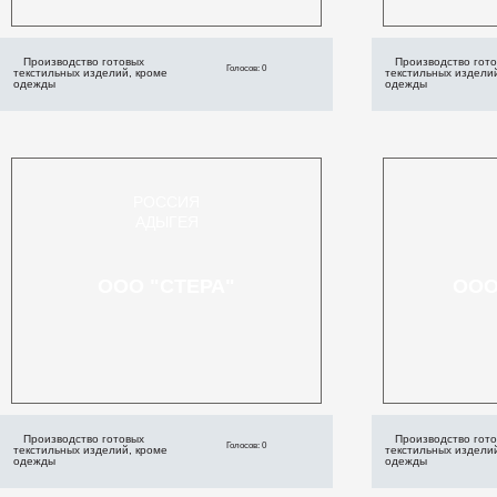
Производство готовых
Производство гот
Голосов: 0
текстильных изделий, кроме
текстильных издели
одежды
одежды
РОССИЯ
АДЫГЕЯ
ООО "СТЕРА"
ООО
Производство готовых
Производство гот
Голосов: 0
текстильных изделий, кроме
текстильных издели
одежды
одежды