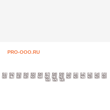
PRO-OOO.RU
БИЗНЕС СПРАВОЧНИК РОССИИ
[01]
|
[02]
|
[03]
|
[04]
|
[05]
|
[06]
|
[07]
|
[08]
|
[09]
|
[10]
|
[11]
|
[12]
|
[13]
|
[14]
|
[15]
|
[16]
|
[17]
|
[18]
|
[19]
|
[20]
|
[21]
|
[22]
|
[23]
|
[24]
|
[25]
|
[26]
|
[27]
|
[28]
|
[29]
|
[30]
|
[31]
|
[32]
|
[33]