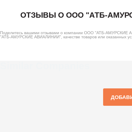
ОТЗЫВЫ О ООО "АТБ-АМУР
Поделитесь вашими отзывами о компании ООО "АТБ-АМУРСКИЕ АВ
"АТБ-АМУРСКИЕ АВИАЛИНИИ", качестве товаров или оказанных усл
Similar Companies
ДОБАВ