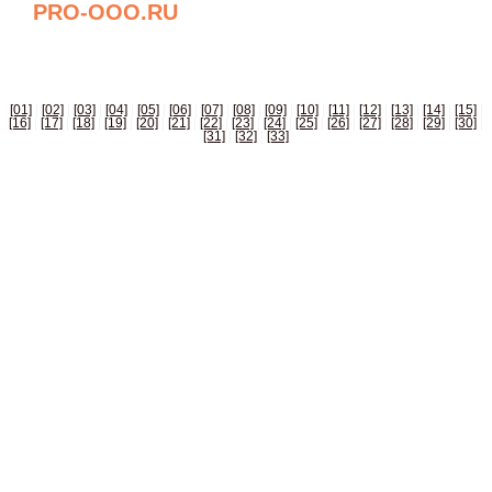
PRO-OOO.RU
БИЗНЕС СПРАВОЧНИК РОССИИ
[01]
|
[02]
|
[03]
|
[04]
|
[05]
|
[06]
|
[07]
|
[08]
|
[09]
|
[10]
|
[11]
|
[12]
|
[13]
|
[14]
|
[15]
|
[16]
|
[17]
|
[18]
|
[19]
|
[20]
|
[21]
|
[22]
|
[23]
|
[24]
|
[25]
|
[26]
|
[27]
|
[28]
|
[29]
|
[30]
|
[31]
|
[32]
|
[33]