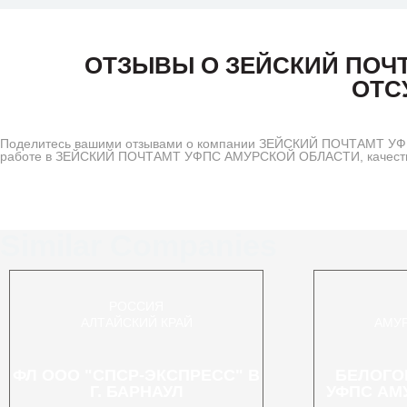
ОТЗЫВЫ О ЗЕЙСКИЙ ПОЧ
ОТС
Поделитесь вашими отзывами о компании ЗЕЙСКИЙ ПОЧТАМТ УФП
работе в ЗЕЙСКИЙ ПОЧТАМТ УФПС АМУРСКОЙ ОБЛАСТИ, качестве 
Similar Companies
РОССИЯ
АЛТАЙСКИЙ КРАЙ
АМУ
ФЛ ООО "СПСР-ЭКСПРЕСС" В
БЕЛОГО
Г. БАРНАУЛ
УФПС АМ