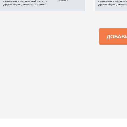
Голосов: 0
связанная с пересылкой газет и
связанная с пересыл
других периодических изданий
других периодическ
ДОБАВ