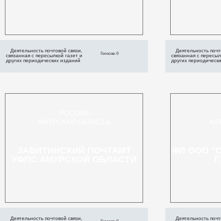
Деятельность почтовой связи,
Деятельность почт
Голосов: 0
связанная с пересылкой газет и
связанная с пересыл
других периодических изданий
других периодическ
РОССИЯ
АМУРСКАЯ ОБЛАСТЬ
АЛ
ЗАВИТИНСКИЙ ПОЧТАМТ
ФЛ ООО "
УФПС АМУРСКОЙ ОБЛАСТИ
Г
Деятельность почтовой связи,
Деятельность почт