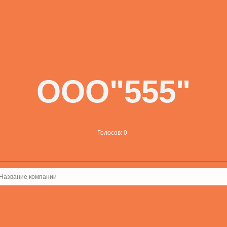
ООО"555"
Голосов: 0