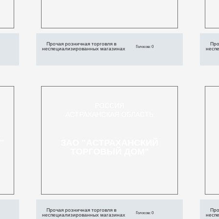
Прочая розничная торговля в
Про
Голосов: 0
неспециализированных магазинах
несп
РОССИЯ
АСТРАХАНСКАЯ ОБЛАСТЬ
"
ЗАО "АСТРАХАНСКИЙ
ТОРГОВЫЙ ДОМ"
Прочая розничная торговля в
Про
Голосов: 0
неспециализированных магазинах
несп