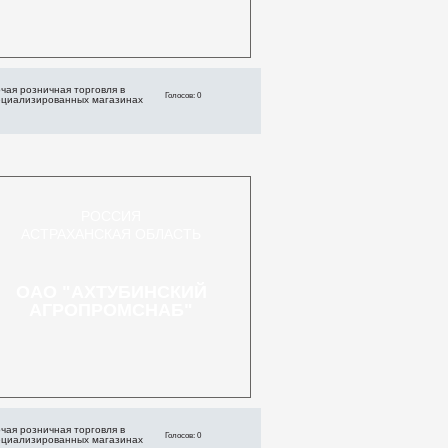
чая розничная торговля в
Голосов: 0
ециализированных магазинах
РОССИЯ
АСТРАХАНСКАЯ ОБЛАСТЬ
ОАО "АХТУБИНСКИЙ
АГРОПРОМСНАБ"
чая розничная торговля в
Голосов: 0
ециализированных магазинах