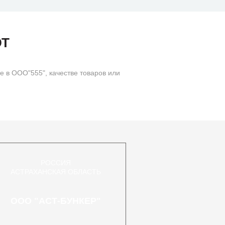
ЮТ
 в ООО"555", качестве товаров или
РОССИЯ
АСТРАХАНСКАЯ ОБЛАСТЬ
ООО "АСТ-БУНКЕР"