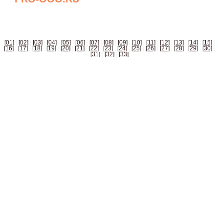
БИЗНЕС СПРАВОЧНИК РОССИИ
[01]
|
[02]
|
[03]
|
[04]
|
[05]
|
[06]
|
[07]
|
[08]
|
[09]
|
[10]
|
[11]
|
[12]
|
[13]
|
[14]
|
[15]
|
[16]
|
[17]
|
[18]
|
[19]
|
[20]
|
[21]
|
[22]
|
[23]
|
[24]
|
[25]
|
[26]
|
[27]
|
[28]
|
[29]
|
[30]
|
[31]
|
[32]
|
[33]