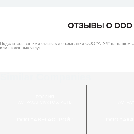
ОТЗЫВЫ О ООО 
Поделитесь вашими отзывами о компании ООО "АГУЛ" на нашем сай
или оказанных услуг.
Similar Companies
РОССИЯ
АСТРАХАНСКАЯ ОБЛАСТЬ
АСТРА
ООО "АВЕГАСТРОЙ"
ООО "АК