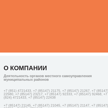
О КОМПАНИИ
Деятельность органов местного самоуправления
муниципальных районов
+7 (851) 4721433, +7 (85147) 21175, +7 (85147) 21267, +7 (85147
22580, +7 (85147) 23217, +7 (85147) 92333, +7 (85147) 92468, +7
(824) 4721433, +7 (85147) 22438
+7 (85147) 21145, +7 (85147) 21045, +7 (85147) 21147, +7 (85147