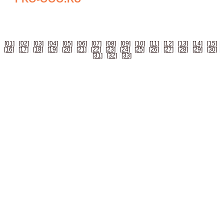
БИЗНЕС СПРАВОЧНИК РОССИИ
[01]
|
[02]
|
[03]
|
[04]
|
[05]
|
[06]
|
[07]
|
[08]
|
[09]
|
[10]
|
[11]
|
[12]
|
[13]
|
[14]
|
[15]
|
[16]
|
[17]
|
[18]
|
[19]
|
[20]
|
[21]
|
[22]
|
[23]
|
[24]
|
[25]
|
[26]
|
[27]
|
[28]
|
[29]
|
[30]
|
[31]
|
[32]
|
[33]