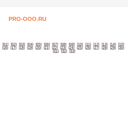
PRO-OOO.RU
БИЗНЕС СПРАВОЧНИК РОССИИ
[01]
|
[02]
|
[03]
|
[04]
|
[05]
|
[06]
|
[07]
|
[08]
|
[09]
|
[10]
|
[11]
|
[12]
|
[13]
|
[14]
|
[15]
|
[16]
|
[17]
|
[18]
|
[19]
|
[20]
|
[21]
|
[22]
|
[23]
|
[24]
|
[25]
|
[26]
|
[27]
|
[28]
|
[29]
|
[30]
|
[31]
|
[32]
|
[33]