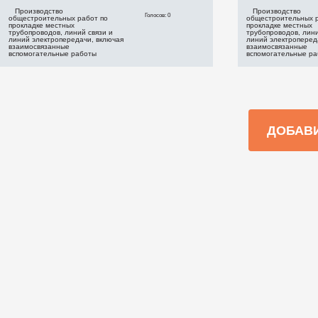
Производство
Производство
Голосов: 0
общестроительных работ по
общестроительных р
прокладке местных
прокладке местных
трубопроводов, линий связи и
трубопроводов, лини
линий электропередачи, включая
линий электроперед
взаимосвязанные
взаимосвязанные
вспомогательные работы
вспомогательные р
ДОБАВ