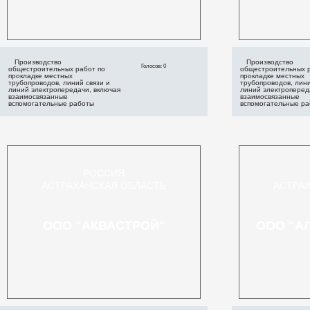
Производство
Производство
Голосов: 0
общестроительных работ по
общестроительных р
прокладке местных
прокладке местных
трубопроводов, линий связи и
трубопроводов, лини
линий электропередачи, включая
линий электроперед
взаимосвязанные
взаимосвязанные
вспомогательные работы
вспомогательные р
РОССИЯ
АСТРАХАНСКАЯ ОБЛАСТЬ
АСТРА
ООО "АКВАСТРОЙ"
ООО "А