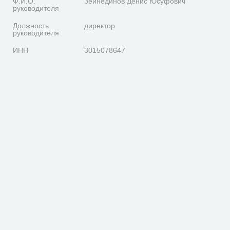
Ф.И.О.
Зейнединов Денис Юсуфович
руководителя
Должность
директор
руководителя
ИНН
3015078647