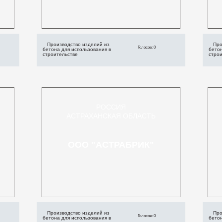
Производство изделий из
Про
Голосов: 0
бетона для использования в
бетон
строительстве
стро
РОССИЯ
АСТРАХАНСКАЯ ОБЛАСТЬ
ООО "АСТРАБРИК"
Производство изделий из
Про
Голосов: 0
бетона для использования в
бетон