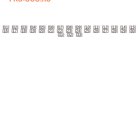
БИЗНЕС СПРАВОЧНИК РОССИИ
[01]
|
[02]
|
[03]
|
[04]
|
[05]
|
[06]
|
[07]
|
[08]
|
[09]
|
[10]
|
[11]
|
[12]
|
[13]
|
[14]
|
[15]
|
[16]
|
[17]
|
[18]
|
[19]
|
[20]
|
[21]
|
[22]
|
[23]
|
[24]
|
[25]
|
[26]
|
[27]
|
[28]
|
[29]
|
[30]
|
[31]
|
[32]
|
[33]