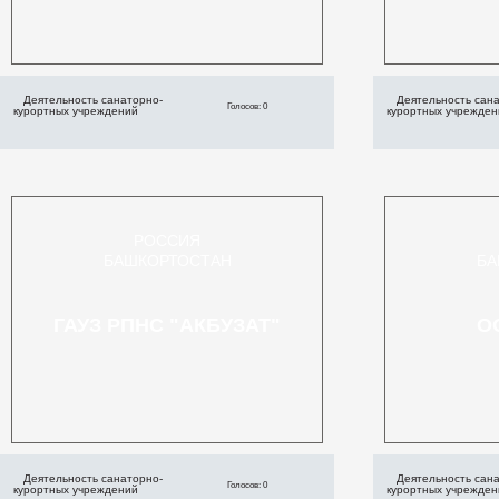
Деятельность санаторно-
Деятельность сан
Голосов: 0
курортных учреждений
курортных учрежден
РОССИЯ
БАШКОРТОСТАН
БА
ГАУЗ РПНС "АКБУЗАТ"
О
Деятельность санаторно-
Деятельность сан
Голосов: 0
курортных учреждений
курортных учрежден