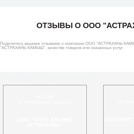
ОТЗЫВЫ О ООО "АСТР
Поделитесь вашими отзывами о компании ООО "АСТРАХАНЬ-КАМЫШ
"АСТРАХАНЬ-КАМЫШ", качестве товаров или оказанных услуг.
Similar Companies
РОССИЯ
АСТРАХАНСКАЯ ОБЛАСТЬ
АСТРА
ООО "АГРО АЛЬЯНС
ООО НПП 
АСТРАХАНЬ"