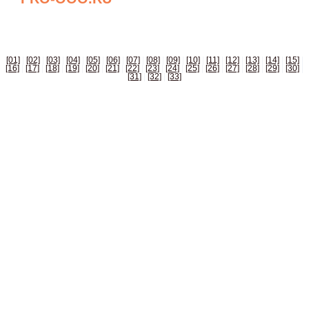
БИЗНЕС СПРАВОЧНИК РОССИИ
[01]
|
[02]
|
[03]
|
[04]
|
[05]
|
[06]
|
[07]
|
[08]
|
[09]
|
[10]
|
[11]
|
[12]
|
[13]
|
[14]
|
[15]
|
[16]
|
[17]
|
[18]
|
[19]
|
[20]
|
[21]
|
[22]
|
[23]
|
[24]
|
[25]
|
[26]
|
[27]
|
[28]
|
[29]
|
[30]
|
[31]
|
[32]
|
[33]