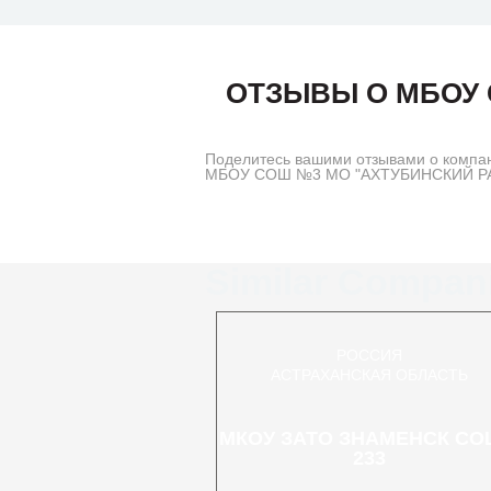
ОТЗЫВЫ О МБОУ 
Поделитесь вашими отзывами о комп
МБОУ СОШ №3 МО "АХТУБИНСКИЙ РАЙОН
Similar Compan
РОССИЯ
АСТРАХАНСКАЯ ОБЛАСТЬ
МКОУ ЗАТО ЗНАМЕНСК СО
233