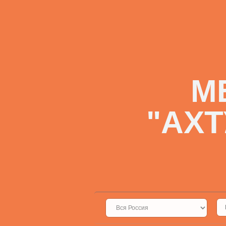
М
"АХ