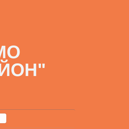
МО
ЙОН"