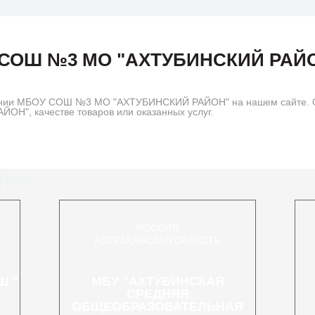
СОШ №3 МО "АХТУБИНСКИЙ РАЙ
ании МБОУ СОШ №3 МО "АХТУБИНСКИЙ РАЙОН" на нашем сайте. Ост
", качестве товаров или оказанных услуг.
ies
РОССИЯ
АСТРАХАНСКАЯ ОБЛАСТЬ
Ш "
МБУ "АХТУБИНСКАЯ
СРЕДНЯЯ
ОБЩЕОБРАЗОВАТЕЛЬНАЯ