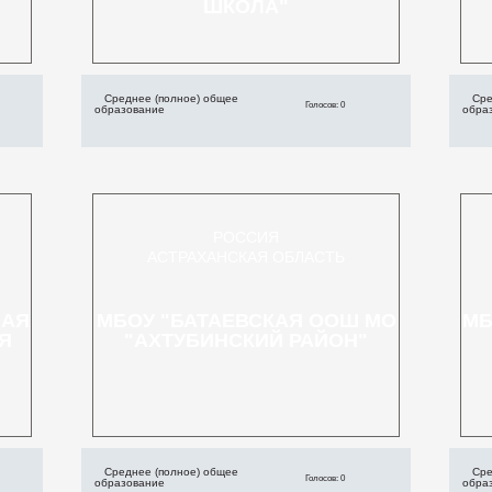
ШКОЛА"
Среднее (полное) общее
Сре
Голосов: 0
образование
обра
РОССИЯ
АСТРАХАНСКАЯ ОБЛАСТЬ
НАЯ
МБОУ "БАТАЕВСКАЯ ООШ МО
МБ
Я
"АХТУБИНСКИЙ РАЙОН"
Среднее (полное) общее
Сре
Голосов: 0
образование
обра