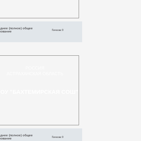
днее (полное) общее
Голосов: 0
зование
РОССИЯ
АСТРАХАНСКАЯ ОБЛАСТЬ
ОУ "БАХТЕМИРСКАЯ СОШ"
днее (полное) общее
Голосов: 0
зование