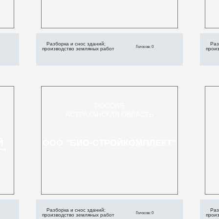
Разборка и снос зданий;
Раз
Голосов: 0
производство земляных работ
прои
РОССИЯ
АСТРАХАНСКАЯ ОБЛАСТЬ
Й
ООО "БИО-СТРОЙКОМПЛЕКТ"
Т"
Разборка и снос зданий;
Раз
Голосов: 0
производство земляных работ
прои