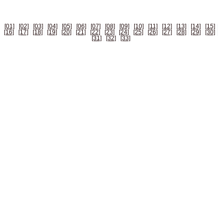
[01]
|
[02]
|
[03]
|
[04]
|
[05]
|
[06]
|
[07]
|
[08]
|
[09]
|
[10]
|
[11]
|
[12]
|
[13]
|
[14]
|
[15]
|
[16]
|
[17]
|
[18]
|
[19]
|
[20]
|
[21]
|
[22]
|
[23]
|
[24]
|
[25]
|
[26]
|
[27]
|
[28]
|
[29]
|
[30]
|
[31]
|
[32]
|
[33]