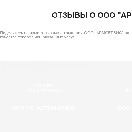
ОТЗЫВЫ О ООО "А
Поделитесь вашими отзывами о компании ООО "АРМСЕРВИС" на н
качестве товаров или оказанных услуг.
Similar Companies
РОССИЯ
БАШКОРТОСТАН
БА
ООО ПК "АВТОМАТИКА"
ООО 