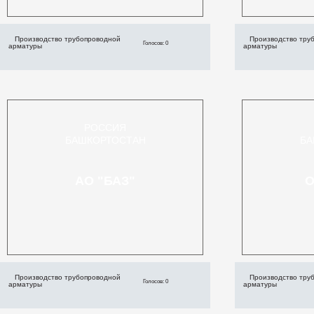
Производство трубопроводной
Производство тру
Голосов: 0
арматуры
арматуры
РОССИЯ
БАШКОРТОСТАН
БА
АО "БАЗ"
О
Производство трубопроводной
Производство тру
Голосов: 0
арматуры
арматуры