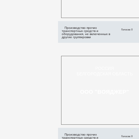
Производство прочих
Голосов: 0
транспортных средств и
оборудования, не включенных в
другие группировки
РОССИЯ
БЕЛГОРОДСКАЯ ОБЛАСТЬ
ООО "ВОЯДЖЕР"
Производство прочих
Голосов: 0
транспортных средств и