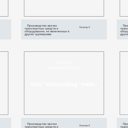
Производство прочих
Про
Голосов: 0
транспортных средств и
транс
оборудования, не включенных в
обору
другие группировки
други
РОССИЯ
БАШКОРТОСТАН
ООО "МАШЗАВОД "РИВС"
Производство прочих
Про
Голосов: 0
транспортных средств и
транс