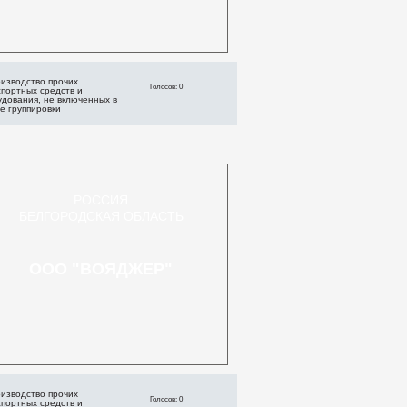
изводство прочих
Голосов: 0
портных средств и
дования, не включенных в
е группировки
РОССИЯ
БЕЛГОРОДСКАЯ ОБЛАСТЬ
ООО "ВОЯДЖЕР"
изводство прочих
Голосов: 0
портных средств и