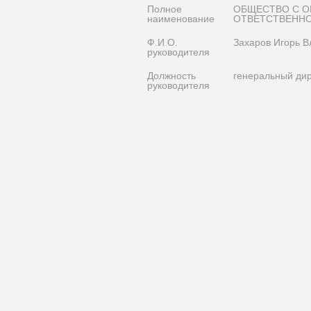
Полное
ОБЩЕСТВО С О
наименование
ОТВЕТСТВЕНН
Ф.И.О.
Захаров Игорь 
руководителя
Должность
генеральный ди
руководителя