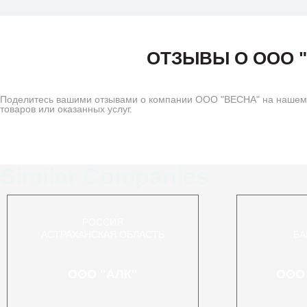
ОТЗЫВЫ О ООО 
Поделитесь вашими отзывами о компании ООО "ВЕСНА" на нашем с
товаров или оказанных услуг.
Similar Companies
РОССИЯ
АСТРАХАНСКАЯ ОБЛАСТЬ
БА
ООО "АЛК"
ООО