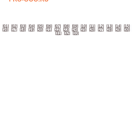
БИЗНЕС СПРАВОЧНИК РОССИИ
[01]
|
[02]
|
[03]
|
[04]
|
[05]
|
[06]
|
[07]
|
[08]
|
[09]
|
[10]
|
[11]
|
[12]
|
[13]
|
[14]
|
[15]
|
[16]
|
[17]
|
[18]
|
[19]
|
[20]
|
[21]
|
[22]
|
[23]
|
[24]
|
[25]
|
[26]
|
[27]
|
[28]
|
[29]
|
[30]
|
[31]
|
[32]
|
[33]