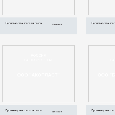
Производство красок и лаков
Производство крас
Голосов: 0
РОССИЯ
БАШКОРТОСТАН
БА
ООО "АКОПЛАСТ"
ООО "
Производство красок и лаков
Производство крас
Голосов: 0