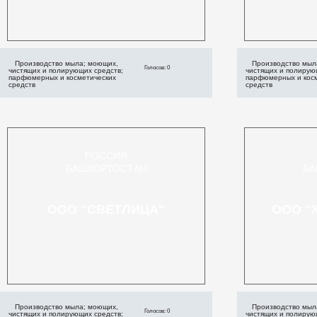
Производство мыла; моющих,
Производство мыл
Голосов: 0
чистящих и полирующих средств;
чистящих и полирую
парфюмерных и косметических
парфюмерных и кос
средств
средств
РОССИЯ
БАШКОРТОСТАН
БА
ООО "СВЕТЛИЦА"
ООО "
Производство мыла; моющих,
Производство мыл
Голосов: 0
чистящих и полирующих средств;
чистящих и полирую