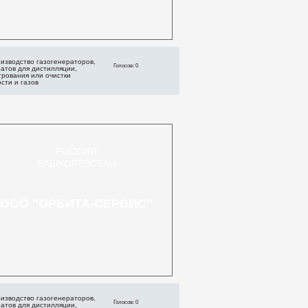
изводство газогенераторов,
Голосов: 0
атов для дистилляции,
трования или очистки
сти и газов
РОССИЯ
БАШКОРТОСТАН
ООО "ОРБИТА-СЕРВИС"
изводство газогенераторов,
Голосов: 0
атов для дистилляции,