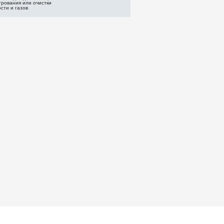
трования или очистки
сти и газов