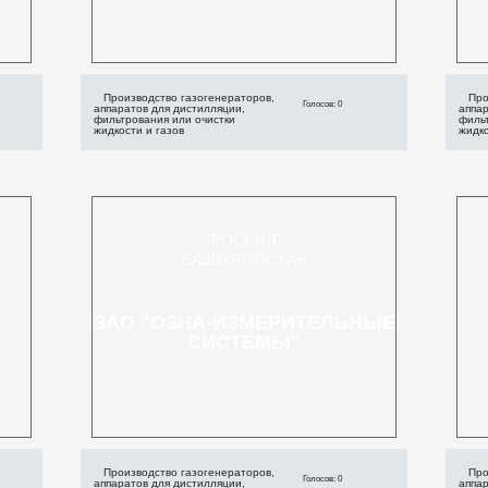
Производство газогенераторов,
Про
Голосов: 0
аппаратов для дистилляции,
аппар
фильтрования или очистки
филь
жидкости и газов
жидко
РОССИЯ
БАШКОРТОСТАН
ЗАО "ОЗНА-ИЗМЕРИТЕЛЬНЫЕ
СИСТЕМЫ"
Производство газогенераторов,
Про
Голосов: 0
аппаратов для дистилляции,
аппар