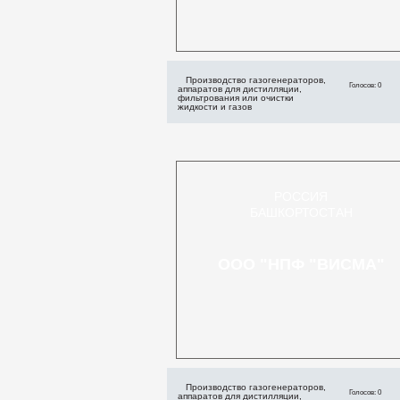
Производство газогенераторов,
Голосов: 0
аппаратов для дистилляции,
фильтрования или очистки
жидкости и газов
РОССИЯ
БАШКОРТОСТАН
ООО "НПФ "ВИСМА"
Производство газогенераторов,
Голосов: 0
аппаратов для дистилляции,