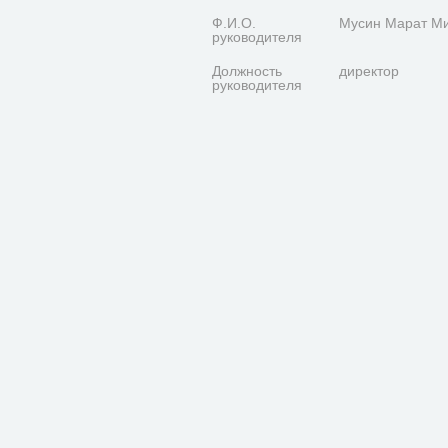
Ф.И.О.
Мусин Марат М
руководителя
Должность
директор
руководителя