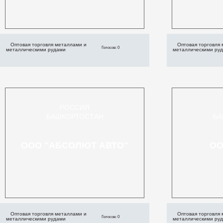
Оптовая торговля металлами и
Оптовая торговля
Голосов: 0
металлическими рудами
металлическими ру
РОССИЯ
БАШКОРТОСТАН
БА
ООО "АБСОЛЮТ АВТО"
ОО
Оптовая торговля металлами и
Оптовая торговля
Голосов: 0
металлическими рудами
металлическими ру