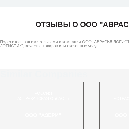
ОТЗЫВЫ О ООО "АВРАС
Поделитесь вашими отзывами о компании ООО "АВРАСЬЯ ЛОГИСТИ
ЛОГИСТИК", качестве товаров или оказанных услуг.
Similar Companies
РОССИЯ
АСТРАХАНСКАЯ ОБЛАСТЬ
АСТРА
ООО "АЗЕРИ"
ООО 