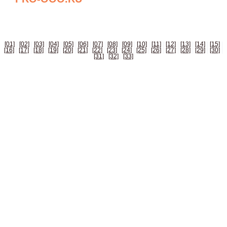
БИЗНЕС СПРАВОЧНИК РОССИИ
[01]
|
[02]
|
[03]
|
[04]
|
[05]
|
[06]
|
[07]
|
[08]
|
[09]
|
[10]
|
[11]
|
[12]
|
[13]
|
[14]
|
[15]
|
[16]
|
[17]
|
[18]
|
[19]
|
[20]
|
[21]
|
[22]
|
[23]
|
[24]
|
[25]
|
[26]
|
[27]
|
[28]
|
[29]
|
[30]
|
[31]
|
[32]
|
[33]