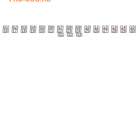
БИЗНЕС СПРАВОЧНИК РОССИИ
[01]
|
[02]
|
[03]
|
[04]
|
[05]
|
[06]
|
[07]
|
[08]
|
[09]
|
[10]
|
[11]
|
[12]
|
[13]
|
[14]
|
[15]
|
[16]
|
[17]
|
[18]
|
[19]
|
[20]
|
[21]
|
[22]
|
[23]
|
[24]
|
[25]
|
[26]
|
[27]
|
[28]
|
[29]
|
[30]
|
[31]
|
[32]
|
[33]