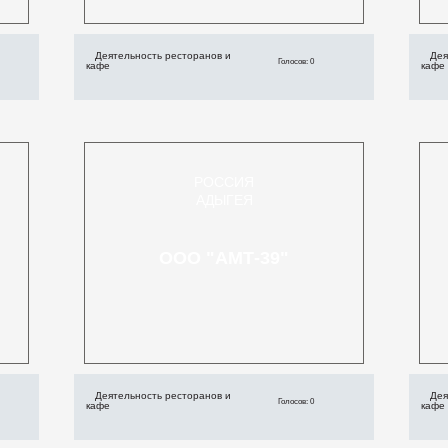
Деятельность ресторанов и
Дея
Голосов: 0
кафе
кафе
РОССИЯ
АДЫГЕЯ
ООО "АМТ-39"
Деятельность ресторанов и
Дея
Голосов: 0
кафе
кафе