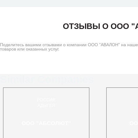
ОТЗЫВЫ О ООО "
Поделитесь вашими отзывами о компании ООО "АВАЛОН" на нашем 
товаров или оказанных услуг.
Similar Companies
РОССИЯ
АДЫГЕЯ
ООО "АБСОЛЮТ"
ОО