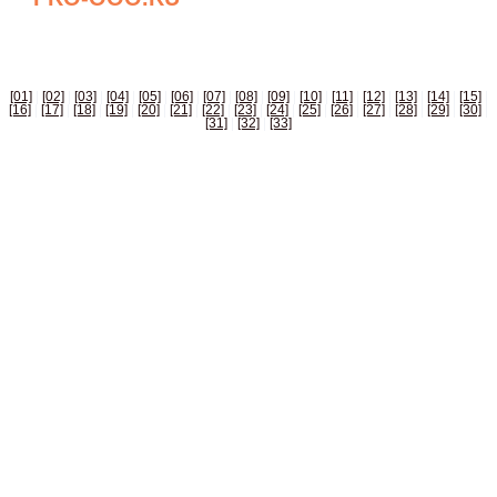
БИЗНЕС СПРАВОЧНИК РОССИИ
[01]
|
[02]
|
[03]
|
[04]
|
[05]
|
[06]
|
[07]
|
[08]
|
[09]
|
[10]
|
[11]
|
[12]
|
[13]
|
[14]
|
[15]
|
[16]
|
[17]
|
[18]
|
[19]
|
[20]
|
[21]
|
[22]
|
[23]
|
[24]
|
[25]
|
[26]
|
[27]
|
[28]
|
[29]
|
[30]
|
[31]
|
[32]
|
[33]