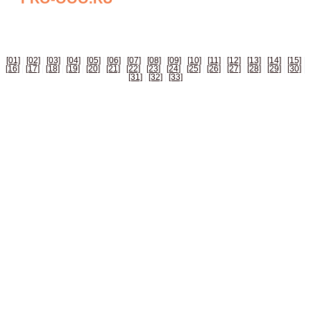
БИЗНЕС СПРАВОЧНИК РОССИИ
[01]
|
[02]
|
[03]
|
[04]
|
[05]
|
[06]
|
[07]
|
[08]
|
[09]
|
[10]
|
[11]
|
[12]
|
[13]
|
[14]
|
[15]
|
[16]
|
[17]
|
[18]
|
[19]
|
[20]
|
[21]
|
[22]
|
[23]
|
[24]
|
[25]
|
[26]
|
[27]
|
[28]
|
[29]
|
[30]
|
[31]
|
[32]
|
[33]