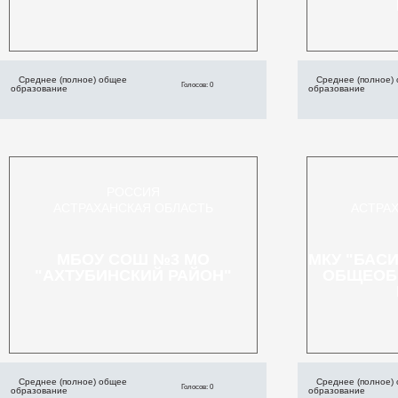
Среднее (полное) общее
Среднее (полное)
Голосов: 0
образование
образование
РОССИЯ
АСТРАХАНСКАЯ ОБЛАСТЬ
АСТРА
МБОУ СОШ №3 МО
МКУ "БАС
"АХТУБИНСКИЙ РАЙОН"
ОБЩЕОБ
Среднее (полное) общее
Среднее (полное)
Голосов: 0
образование
образование