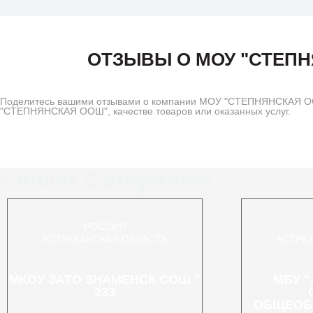
ОТЗЫВЫ О МОУ "СТЕП
Поделитесь вашими отзывами о компании МОУ "СТЕПНЯНСКАЯ ООШ
"СТЕПНЯНСКАЯ ООШ", качестве товаров или оказанных услуг.
Similar Companies
РОССИЯ
АСТРАХАНСКАЯ ОБЛАСТЬ
АСТРА
МКОУ ЗАТО ЗНАМЕНСК СОШ "
МБУ 
233
ОБЩЕОБ