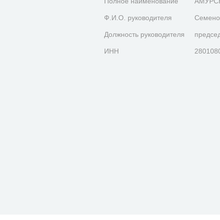
Полное наименование
АМУРС
Ф.И.О. руководителя
Семено
Должность руководителя
предсе
ИНН
280108