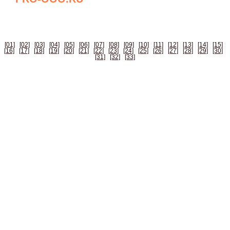
БИЗНЕС СПРАВОЧНИК РОССИИ
[01]
|
[02]
|
[03]
|
[04]
|
[05]
|
[06]
|
[07]
|
[08]
|
[09]
|
[10]
|
[11]
|
[12]
|
[13]
|
[14]
|
[15]
|
[16]
|
[17]
|
[18]
|
[19]
|
[20]
|
[21]
|
[22]
|
[23]
|
[24]
|
[25]
|
[26]
|
[27]
|
[28]
|
[29]
|
[30]
|
[31]
|
[32]
|
[33]