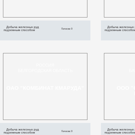
Добыча железных руд
Добыча железных 
Голосов: 0
подземным способом
подземным способо
РОССИЯ
БЕЛГОРОДСКАЯ ОБЛАСТЬ
БА
ОАО "КОМБИНАТ КМАРУДА"
ООО 
Добыча железных руд
Добыча железных 
Голосов: 0
подземным способом
подземным способо