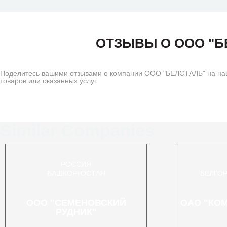
ОТЗЫВЫ О ООО "Б
Поделитесь вашими отзывами о компании ООО "БЕЛСТАЛЬ" на наше
товаров или оказанных услуг.
Similar Companies
РОССИЯ
БАШКОРТОСТАН
БЕЛГО
ООО "СЕМЕНОВСКИЙ
ОАО "КО
РУДНИК"