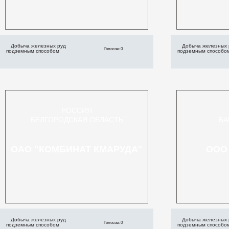
Добыча железных руд
Добыча железных 
Голосов: 0
подземным способом
подземным способо
РОССИЯ
БЕЛГОРОДСКАЯ ОБЛАСТЬ
БА
ОАО "КОМБИНАТ КМАРУДА"
ООО
Добыча железных руд
Добыча железных 
Голосов: 0
подземным способом
подземным способо