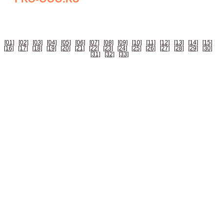
БИЗНЕС СПРАВОЧНИК РОССИИ
[01]
|
[02]
|
[03]
|
[04]
|
[05]
|
[06]
|
[07]
|
[08]
|
[09]
|
[10]
|
[11]
|
[12]
|
[13]
|
[14]
|
[15]
|
[16]
|
[17]
|
[18]
|
[19]
|
[20]
|
[21]
|
[22]
|
[23]
|
[24]
|
[25]
|
[26]
|
[27]
|
[28]
|
[29]
|
[30]
|
[31]
|
[32]
|
[33]